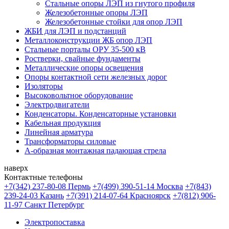
Стальные опоры ЛЭП из гнутого профиля
Железобетонные опоры ЛЭП
Железобетонные стойки для опор ЛЭП
ЖБИ для ЛЭП и подстанций
Металлоконструкции ЖБ опор ЛЭП
Стальные порталы ОРУ 35-500 кВ
Ростверки, свайные фундаменты
Металлические опоры освещения
Опоры контактной сети железных дорог
Изоляторы
Высоковольтное оборудование
Электродвигатели
Конденсаторы. Конденсаторные установки
Кабельная продукция
Линейная арматура
Трансформаторы силовые
А-образная монтажная падающая стрела
наверх
Контактные телефоны
+7(342) 237-80-08 Пермь
+7(499) 390-51-14 Москва
+7(843)
239-24-03 Казань
+7(391) 214-07-64 Красноярск
+7(812) 906-
11-97 Санкт Петербург
Электропоставка