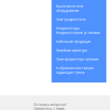
Высоковольтное
оборудование
Электродвигатели
Конденсаторы.
Конденсаторные установки
Кабельная продукция
Линейная арматура
Трансформаторы силовые
А-образная монтажная
падающая стрела
Остались вопросы?
Свяжитесь с нами;