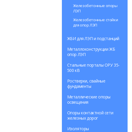
Железобетонные опоры
ЛЭП
Железобетонные стойки
для опор ЛЭП
ЖБИ для ЛЭП и подстанций
Металлоконструкции ЖБ
опор ЛЭП
Стальные порталы ОРУ 35-
500 кВ
Ростверки, свайные
фундаменты
Металлические опоры
освещения
Опоры контактной сети
железных дорог
Изоляторы