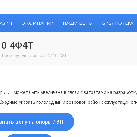
АЗИН
О КОМПАНИИ
НАШИ ЦЕНЫ
БИБЛИОТЕКА
0-4Ф4Т
Промежуточная опора ПМ110-4Ф4Т
р ЛЭП может быть увеличена в связи с затратами на разработк
бходимо указать гололедный и ветровой район эксплуатации оп
знать цену на опоры ЛЭП