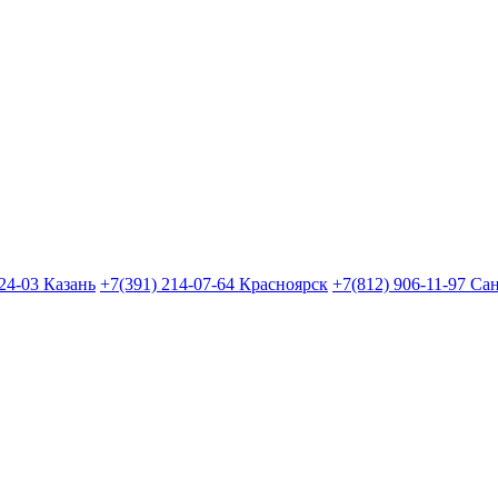
24-03 Казань
+7(391) 214-07-64 Красноярск
+7(812) 906-11-97 Са