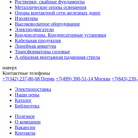
Ростверки, свайные фундаменты
Металлические опоры освещения
Опоры контактной сети железных дорог
Изоляторы
Высоковольтное оборудование
Электродвигатели
Конденсаторы. Конденсаторные установки
Кабельная продукция
Линейная арматура
Трансформаторы силовые
А-образная монтажная падающая стрела
наверх
Контактные телефоны
+7(342) 237-80-08 Пермь
+7(499) 390-51-14 Москва
+7(843) 239-
Электропоставка
Наши цены
Каталог
Библиотека
Полезное
О компании
Вакансии
Контакты