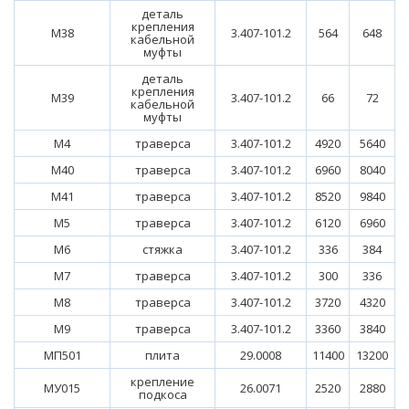
деталь
крепления
М38
3.407-101.2
564
648
кабельной
муфты
деталь
крепления
М39
3.407-101.2
66
72
кабельной
муфты
М4
траверса
3.407-101.2
4920
5640
М40
траверса
3.407-101.2
6960
8040
М41
траверса
3.407-101.2
8520
9840
М5
траверса
3.407-101.2
6120
6960
М6
стяжка
3.407-101.2
336
384
М7
траверса
3.407-101.2
300
336
М8
траверса
3.407-101.2
3720
4320
М9
траверса
3.407-101.2
3360
3840
МП501
плита
29.0008
11400
13200
крепление
МУ015
26.0071
2520
2880
подкоса