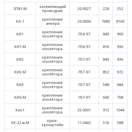
заземляющий
ЗП81-М
20.0027
228
252
проводник
крепление
КА-1
26.0004
7680
8160
анкера
крепление
КИ1
Л56-97
840
900
изолятора
крепление
КИ1-М
Л56-97
816
936
изолятора
крепление
КИ2
Л57-97
840
936
изолятора
крепление
КИ2-М
Л57-97
852
972
изолятора
крепление
КИ3
Л57-97
588
684
изолятора
крепление
КИ3-М
Л57-97
600
708
изолятора
крепление
Киs1
25.0001
912
1044
изолятора
крюк-
КК-22-в-М
11.0463
516
588
кронштейн