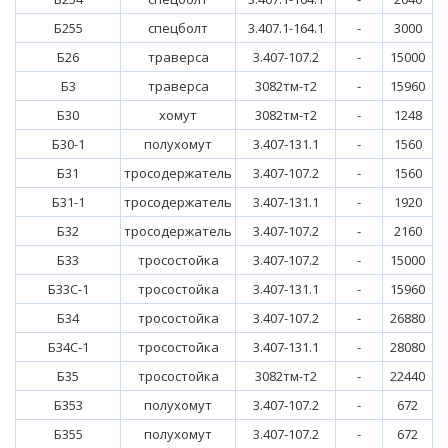
Б255
спецболт
3.407.1-164.1
-
3000
Б26
траверса
3.407-107.2
-
15000
Б3
траверса
3082тм-т2
-
15960
Б30
хомут
3082тм-т2
-
1248
Б30-1
полухомут
3.407-131.1
-
1560
Б31
тросодержатель
3.407-107.2
-
1560
Б31-1
тросодержатель
3.407-131.1
-
1920
Б32
тросодержатель
3.407-107.2
-
2160
Б33
тросостойка
3.407-107.2
-
15000
Б33С-1
тросостойка
3.407-131.1
-
15960
Б34
тросостойка
3.407-107.2
-
26880
Б34С-1
тросостойка
3.407-131.1
-
28080
Б35
тросостойка
3082тм-т2
-
22440
Б353
полухомут
3.407-107.2
-
672
Б355
полухомут
3.407-107.2
-
672