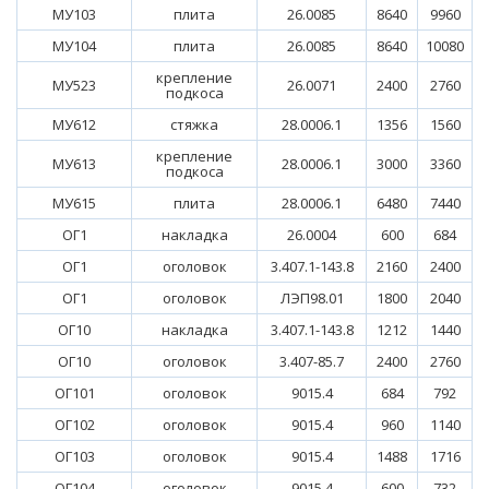
МУ103
плита
26.0085
8640
9960
МУ104
плита
26.0085
8640
10080
крепление
МУ523
26.0071
2400
2760
подкоса
МУ612
стяжка
28.0006.1
1356
1560
крепление
МУ613
28.0006.1
3000
3360
подкоса
МУ615
плита
28.0006.1
6480
7440
ОГ1
накладка
26.0004
600
684
ОГ1
оголовок
3.407.1-143.8
2160
2400
ОГ1
оголовок
ЛЭП98.01
1800
2040
ОГ10
накладка
3.407.1-143.8
1212
1440
ОГ10
оголовок
3.407-85.7
2400
2760
ОГ101
оголовок
9015.4
684
792
ОГ102
оголовок
9015.4
960
1140
ОГ103
оголовок
9015.4
1488
1716
ОГ104
оголовок
9015.4
600
732