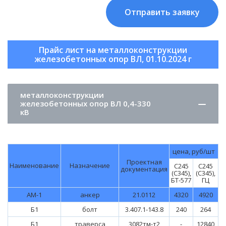
Отправить заявку
Прайс лист на металлоконструкции
железобетонных опор ВЛ, 01.10.2024 г
металлоконструкции
железобетонных опор ВЛ 0,4-330
кВ
цена, руб/шт
Проектная
Наименование
Назначение
С245
С245
документация
(С345),
(С345),
БТ-577
ГЦ
АМ-1
анкер
21.0112
4320
4920
Б1
болт
3.407.1-143.8
240
264
Б1
траверса
3082тм-т2
-
12840