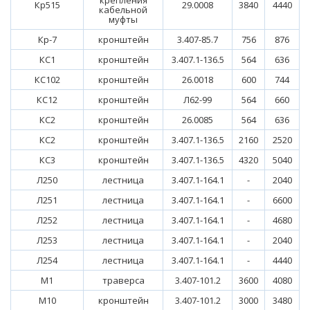
крепления
Кр515
29.0008
3840
4440
кабельной
муфты
Кр-7
кронштейн
3.407-85.7
756
876
КС1
кронштейн
3.407.1-136.5
564
636
КС102
кронштейн
26.0018
600
744
КС12
кронштейн
Л62-99
564
660
КС2
кронштейн
26.0085
564
636
КС2
кронштейн
3.407.1-136.5
2160
2520
КС3
кронштейн
3.407.1-136.5
4320
5040
Л250
лестница
3.407.1-164.1
-
2040
Л251
лестница
3.407.1-164.1
-
6600
Л252
лестница
3.407.1-164.1
-
4680
Л253
лестница
3.407.1-164.1
-
2040
Л254
лестница
3.407.1-164.1
-
4440
М1
траверса
3.407-101.2
3600
4080
М10
кронштейн
3.407-101.2
3000
3480