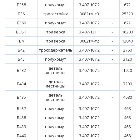
Б358
полухомут
3.407-107.2
-
672
Б36
тросостойка
3082тм-т3
-
25320
Б360
полухомут
3.407-107.2
-
672
Б3С-1
траверса
3.407-131.1
-
16200
Б4
траверса
3082тм-т2
-
12840
Б42
тросодержатель
3.407-107.2
-
2760
Б43
полухомут
3.407-107.2
-
3120
деталь
Б432
3.407-107.2
-
1920
лестницы
деталь
Б434
3.407-107.2
-
7200
лестницы
деталь
Б435
3.407-107.2
-
4680
лестницы
Б437
полухомут
3.407-107.2
-
468
Б438
полухомут
3.407-107.2
-
468
Б439
полухомут
3.407-107.2
-
468
Б440
полухомут
3.407-107.2
-
468