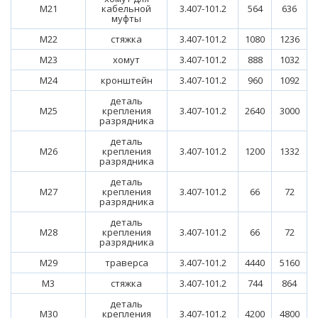
М21
кабельной
3.407-101.2
564
636
муфты
М22
стяжка
3.407-101.2
1080
1236
М23
хомут
3.407-101.2
888
1032
М24
кронштейн
3.407-101.2
960
1092
деталь
М25
крепления
3.407-101.2
2640
3000
разрядника
деталь
М26
крепления
3.407-101.2
1200
1332
разрядника
деталь
М27
крепления
3.407-101.2
66
72
разрядника
деталь
М28
крепления
3.407-101.2
66
72
разрядника
М29
траверса
3.407-101.2
4440
5160
М3
стяжка
3.407-101.2
744
864
деталь
М30
крепления
3.407-101.2
4200
4800