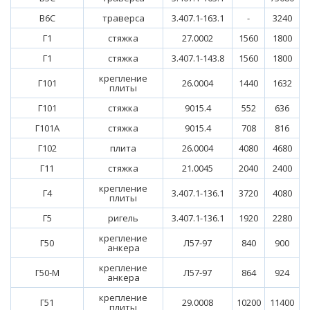
В6С
траверса
3.407.1-163.1
-
3240
Г1
стяжка
27.0002
1560
1800
Г1
стяжка
3.407.1-143.8
1560
1800
крепление
Г101
26.0004
1440
1632
плиты
Г101
стяжка
9015.4
552
636
Г101А
стяжка
9015.4
708
816
Г102
плита
26.0004
4080
4680
Г11
стяжка
21.0045
2040
2400
крепление
Г4
3.407.1-136.1
3720
4080
плиты
Г5
ригель
3.407.1-136.1
1920
2280
крепление
Г50
Л57-97
840
900
анкера
крепление
Г50-М
Л57-97
864
924
анкера
крепление
Г51
29.0008
10200
11400
плиты