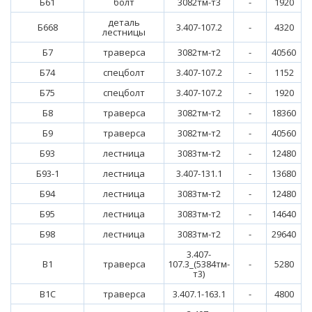
Б61
болт
3082тм-т3
-
1920
деталь
Б668
3.407-107.2
-
4320
лестницы
Б7
траверса
3082тм-т2
-
40560
Б74
спецболт
3.407-107.2
-
1152
Б75
спецболт
3.407-107.2
-
1920
Б8
траверса
3082тм-т2
-
18360
Б9
траверса
3082тм-т2
-
40560
Б93
лестница
3083тм-т2
-
12480
Б93-1
лестница
3.407-131.1
-
13680
Б94
лестница
3083тм-т2
-
12480
Б95
лестница
3083тм-т2
-
14640
Б98
лестница
3083тм-т2
-
29640
3.407-
В1
траверса
107.3_(5384тм-
-
5280
т3)
В1С
траверса
3.407.1-163.1
-
4800