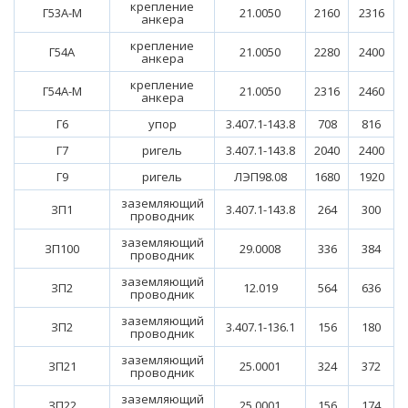
крепление
Г53А-М
21.0050
2160
2316
анкера
крепление
Г54А
21.0050
2280
2400
анкера
крепление
Г54А-М
21.0050
2316
2460
анкера
Г6
упор
3.407.1-143.8
708
816
Г7
ригель
3.407.1-143.8
2040
2400
Г9
ригель
ЛЭП98.08
1680
1920
заземляющий
ЗП1
3.407.1-143.8
264
300
проводник
заземляющий
ЗП100
29.0008
336
384
проводник
заземляющий
ЗП2
12.019
564
636
проводник
заземляющий
ЗП2
3.407.1-136.1
156
180
проводник
заземляющий
ЗП21
25.0001
324
372
проводник
заземляющий
ЗП22
25.0001
156
174