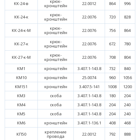
крюк-
КК-24-в
22.0012
864
996
кронштейн
крюк-
КК-24-к
22.0076
720
828
кронштейн
крюк-
КК-24-к-М
22.0076
756
864
кронштейн
крюк-
КК-27-к
22.0076
672
780
кронштейн
крюк-
КК-27-к-М
22.0076
708
804
кронштейн
КМ1
кронштейн
3.407.1-143.8
732
840
КМ10
кронштейн
25.0074
960
1056
КМ151
кронштейн
3.407.5-141
1008
1200
КМ3
скоба
3.407.1-143.8
180
204
КМ4
скоба
3.407.1-143.8
204
240
КМ5
скоба
3.407.1-143.8
204
240
КМ6
кронштейн
3.407.1-136.1
408
468
крепление
КП50
22.0012
792
888
провода