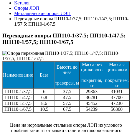
Каталог
Опоры ЛЭП
Металлические опоры ЛЭП
Переходные опоры ПП110-1/37,5; ПП110-1/47,5; ПП110-
1/57,5; ПП110-1/67,5
Переходные опоры ПП110-1/37,5; ПП110-1/47,5;
ПП110-1/57,5; ПП110-1/67,5
Масса без
Масса с
Высота до
цинкового
цинковым
низа
Наименование
База
покрытия,
покрытием,
траверсы, м
кг
кг
ПП110-1/37,5
6
37,5
29863
31031
ПП110-1/47,5
6,8
47,5
36281
37700
ПП110-1/57,5
8,6
57,5
45452
47230
ПП110-1/67,5
10,5
67,5
54239
56360
Цена на нормальные стальные опоры ЛЭП из углового
профиля зависит от марки стали и антикоррозионного