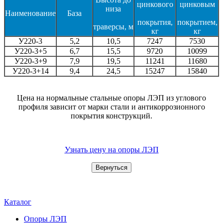
цинкового
цинковым
низа
Наименование
База
покрытия,
покрытием,
траверсы, м
кг
кг
У220-3
5,2
10,5
7247
7530
У220-3+5
6,7
15,5
9720
10099
У220-3+9
7,9
19,5
11241
11680
У220-3+14
9,4
24,5
15247
15840
Цена на нормальные стальные опоры ЛЭП из углового
профиля зависит от марки стали и антикоррозионного
покрытия конструкций.
Узнать цену на опоры ЛЭП
Каталог
Опоры ЛЭП