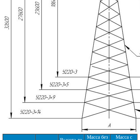
Масса без
Масса с
Высота до