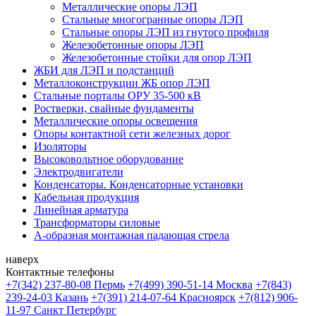
Металлические опоры ЛЭП
Стальные многогранные опоры ЛЭП
Стальные опоры ЛЭП из гнутого профиля
Железобетонные опоры ЛЭП
Железобетонные стойки для опор ЛЭП
ЖБИ для ЛЭП и подстанций
Металлоконструкции ЖБ опор ЛЭП
Стальные порталы ОРУ 35-500 кВ
Ростверки, свайные фундаменты
Металлические опоры освещения
Опоры контактной сети железных дорог
Изоляторы
Высоковольтное оборудование
Электродвигатели
Конденсаторы. Конденсаторные установки
Кабельная продукция
Линейная арматура
Трансформаторы силовые
А-образная монтажная падающая стрела
наверх
Контактные телефоны
+7(342) 237-80-08 Пермь
+7(499) 390-51-14 Москва
+7(843)
239-24-03 Казань
+7(391) 214-07-64 Красноярск
+7(812) 906-
11-97 Санкт Петербург