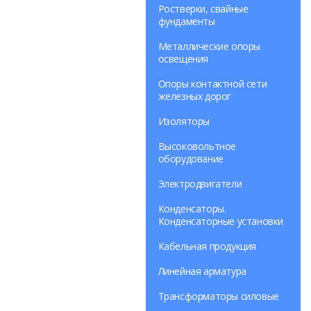
Ростверки, свайные
фундаменты
Металлические опоры
освещения
Опоры контактной сети
железных дорог
Изоляторы
Высоковольтное
оборудование
Электродвигатели
Конденсаторы.
Конденсаторные установки
Кабельная продукция
Линейная арматура
Трансформаторы силовые