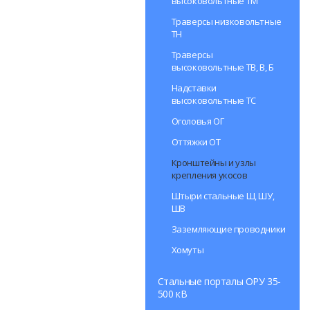
высоковольтные ТМ
Траверсы низковольтные
ТН
Траверсы
высоковольтные ТВ, В, Б
Надставки
высоковольтные ТС
Оголовья ОГ
Оттяжки ОТ
Кронштейны и узлы
крепления укосов
Штыри стальные Ш, ШУ,
ШВ
Заземляющие проводники
Хомуты
Стальные порталы ОРУ 35-
500 кВ