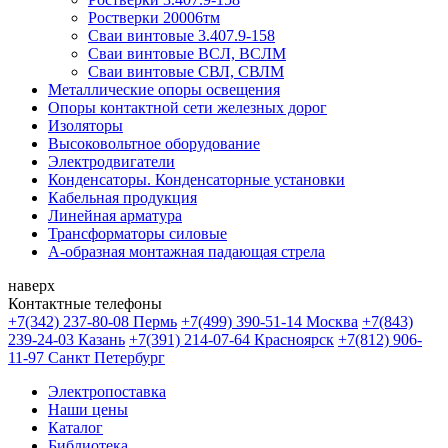
Ростверки 20006тм
Сваи винтовые 3.407.9-158
Сваи винтовые ВСЛ, ВСЛМ
Сваи винтовые СВЛ, СВЛМ
Металлические опоры освещения
Опоры контактной сети железных дорог
Изоляторы
Высоковольтное оборудование
Электродвигатели
Конденсаторы. Конденсаторные установки
Кабельная продукция
Линейная арматура
Трансформаторы силовые
А-образная монтажная падающая стрела
наверх
Контактные телефоны
+7(342) 237-80-08 Пермь
+7(499) 390-51-14 Москва
+7(843)
239-24-03 Казань
+7(391) 214-07-64 Красноярск
+7(812) 906-
11-97 Санкт Петербург
Электропоставка
Наши цены
Каталог
Библиотека